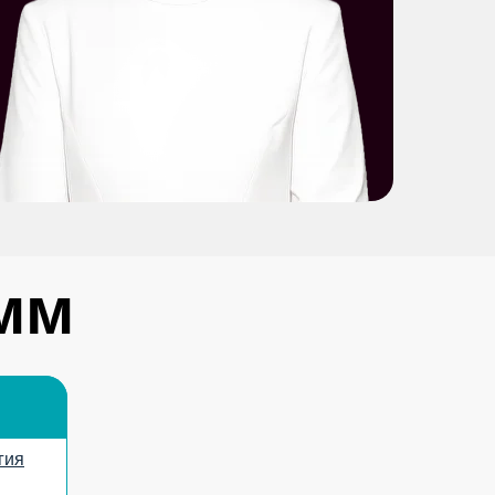
мм
гия