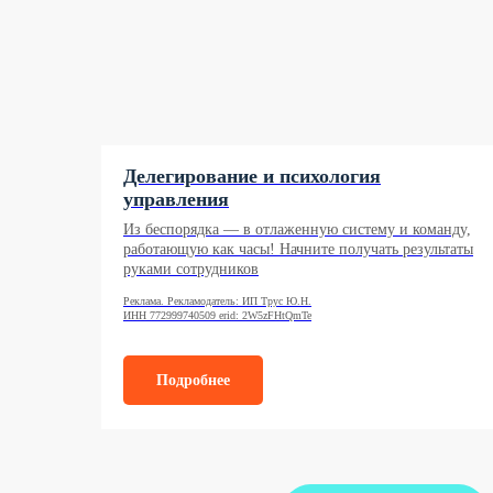
Делегирование и психология
управления
Из беспорядка — в отлаженную систему и команду,
работающую как часы! Начните получать результаты
руками сотрудников
Реклама. Рекламодатель: ИП Трус Ю.Н.
ИНН 772999740509 erid: 2W5zFHtQmTe
Подробнее