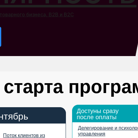
товарного бизнеса, B2B и B2C
 старта програ
Достуны сразу
нтябрь
после оплаты
Делегирование и психоло
управления
Поток клиентов из