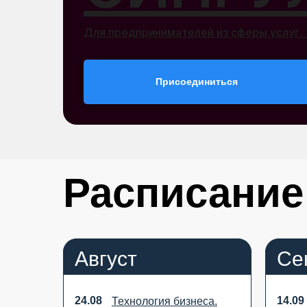
Для предпринимателей из сферы услуг, 
Присоединиться
Расписание
Август
Се
24.08
14.09
Технология бизнеса.