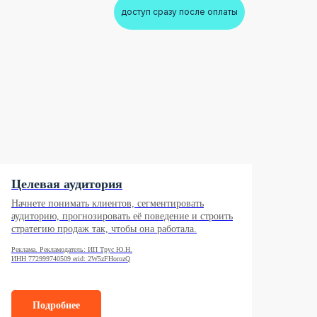
доступ сразу после оплаты
Целевая аудитория
Начнете понимать клиентов, сегментировать
аудиторию, прогнозировать её поведение и строить
стратегию продаж так, чтобы она работала.
Реклама. Рекламодатель: ИП Трус Ю.Н.
ИНН 772999740509 erid: 2W5zFHorozQ
Подробнее