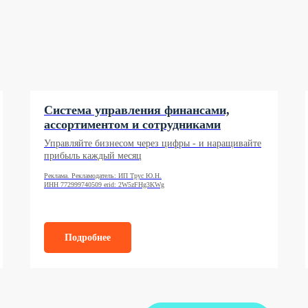
Система управления финансами,
ассортиментом и сотрудниками
Управляйте бизнесом через цифры - и наращивайте
прибыль каждый месяц
Реклама. Рекламодатель: ИП Трус Ю.Н.
ИНН 772999740509 erid: 2W5zFHg3KWg
Подробнее