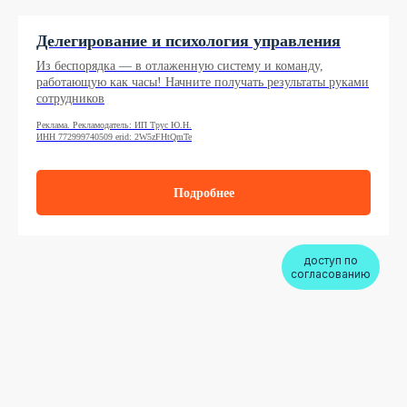
Делегирование и психология управления
Из беспорядка — в отлаженную систему и команду,
работающую как часы! Начните получать результаты руками
сотрудников
Реклама. Рекламодатель: ИП Трус Ю.Н.
ИНН 772999740509 erid: 2W5zFHtQmTe
Подробнее
доступ по
согласованию