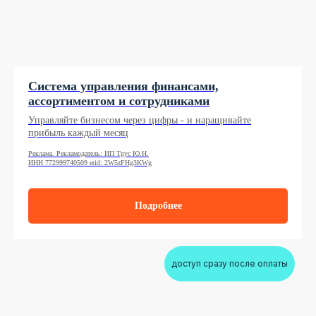
Система управления финансами,
ассортиментом и сотрудниками
Управляйте бизнесом через цифры - и наращивайте
прибыль каждый месяц
Реклама. Рекламодатель: ИП Трус Ю.Н.
ИНН 772999740509 erid: 2W5zFHg3KWg
Подробнее
доступ сразу после оплаты