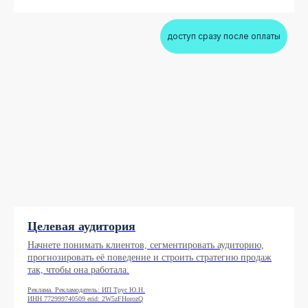
доступ сразу после оплаты
Целевая аудитория
Начнете понимать клиентов, сегментировать аудиторию,
прогнозировать её поведение и строить стратегию продаж
так, чтобы она работала.
Реклама. Рекламодатель: ИП Трус Ю.Н.
ИНН 772999740509 erid: 2W5zFHorozQ